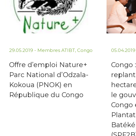
29.05.2019
-
Membres ATIBT
,
Congo
05.04.201
Offre d’emploi Nature+
Congo 
Parc National d’Odzala-
replant
Kokoua (PNOK) en
hectare
République du Congo
le gou
Congo e
Plantat
Batéké 
(SPF2B