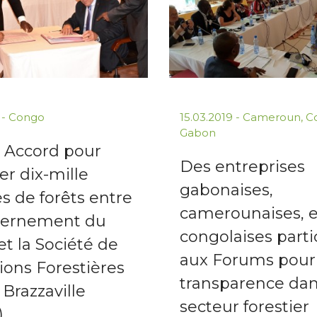
9
-
Congo
15.03.2019
-
Cameroun
,
C
Gabon
: Accord pour
Des entreprises
er dix-mille
gabonaises,
s de forêts entre
camerounaises, e
vernement du
congolaises parti
t la Société de
aux Forums pour 
ions Forestières
transparence dan
Brazzaville
secteur forestier
)