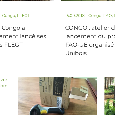
-
Congo
,
FLEGT
15.09.2018
-
Congo
,
FAO
,
T Congo a
CONGO : atelier 
llement lancé ses
lancement du pr
és FLEGT
FAO-UE organisé
Unibois