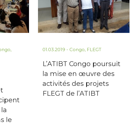
ongo
,
01.03.2019
-
Congo
,
FLEGT
L’ATIBT Congo poursuit
la mise en œuvre des
activités des projets
t
FLEGT de l’ATIBT
cipent
la
s le