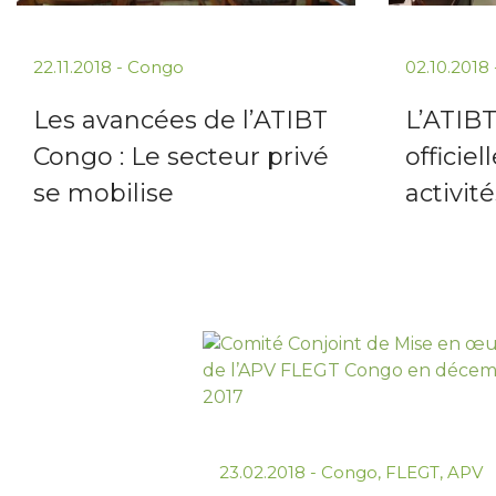
22.11.2018
-
Congo
02.10.2018
Les avancées de l’ATIBT
L’ATIB
Congo : Le secteur privé
officie
se mobilise
activit
23.02.2018
-
Congo
,
FLEGT
,
APV