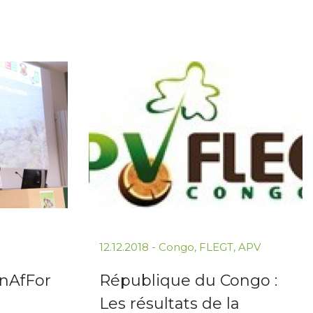
12.12.2018
-
Congo
,
FLEGT
,
APV
ynAfFor
République du Congo :
Les résultats de la