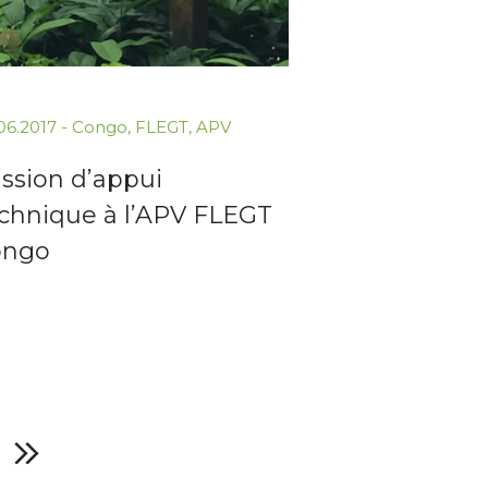
06.2017
-
Congo
,
FLEGT
,
APV
ssion d’appui
chnique à l’APV FLEGT
ongo