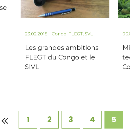
ise
23.02.2018
-
Congo
,
FLEGT
,
SVL
06.
Les grandes ambitions
Mi
FLEGT du Congo et le
te
SIVL
C
1
2
3
4
5