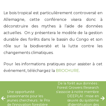
Le bois tropical est particulièrement controversé en
Allemagne, cette conférence visera donc à
déconstruire des mythes à l’aide de données
actuelles. On y présentera le modèle de la gestion
durable des forêts dans le bassin du Congo et son
rôle sur la biodiversité et la lutte contre les
changements climatiques.
Pour les informations pratiques pour assister à cet
événement, téléchargez la
BROCHURE
.
De la forêt aux données :
Forest Growers Research
Une opportunité
s'associe à notre membre
passionnante pour les
DEEPLAI : mise en
jeunes chercheurs : le Prix
œuvre du système
de l'innovation forestière
d'identification des