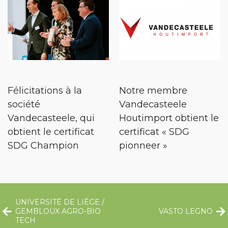
Félicitations à la
Notre membre
société
Vandecasteele
Vandecasteele, qui
Houtimport obtient le
obtient le certificat
certificat « SDG
SDG Champion
pionneer »
UNIVERSITÉ DE LIÈGE /
GEMBLOUX AGRO-BIO
VASTO LEGNO
TECH