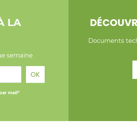
DÉCOUVR
À LA
Documents techni
ue semaine
OK
par mail*