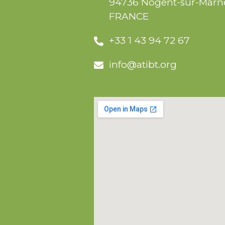
94736 Nogent-sur-Marn
FRANCE
+33 1 43 94 72 67
info@atibt.org