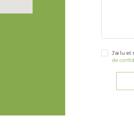
J'ai lu e
de confid