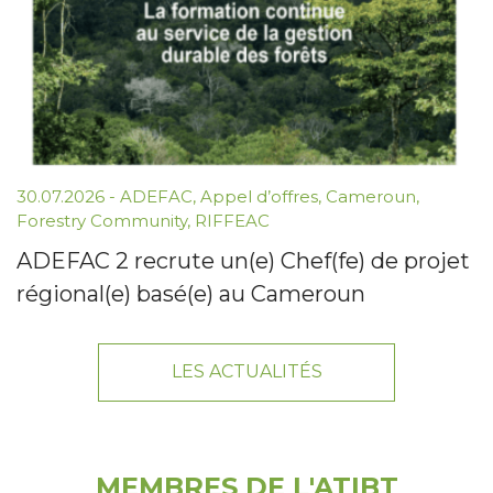
30.07.2026 -
ADEFAC
,
Appel d’offres
,
Cameroun
,
Forestry Community
,
RIFFEAC
ADEFAC 2 recrute un(e) Chef(fe) de projet
régional(e) basé(e) au Cameroun
LES ACTUALITÉS
MEMBRES DE L'ATIBT