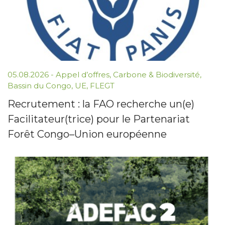
05.08.2026 -
Appel d’offres
,
Carbone & Biodiversité
,
Bassin du Congo
,
UE
,
FLEGT
Recrutement : la FAO recherche un(e)
Facilitateur(trice) pour le Partenariat
Forêt Congo–Union européenne