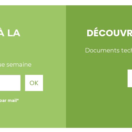
DÉCOUVR
À LA
Documents techni
ue semaine
OK
par mail*