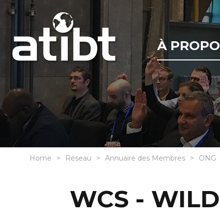
À PROPO
Home
Réseau
Annuaire des Membres
ONG
WCS - WILD