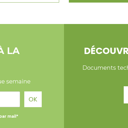
DÉCOUVR
À LA
Documents techni
ue semaine
OK
par mail*