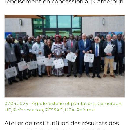
reboisement en concession au Cameroun
07.04.2026
-
Agroforesterie et plantations
,
Cameroun
,
UE
,
Reforestation
,
RESSAC
,
UFA-Reforest
Atelier de restitutition des résultats des