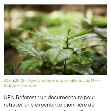
30.04.2026
-
Agroforesterie et plantations
,
UE
,
UFA-
Reforest
,
Youtube
UFA-Reforest : un documentaire pour
retracer une expérience pionnière de