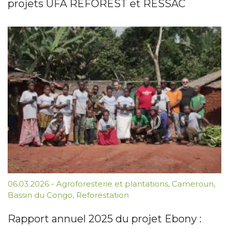
projets UFA REFOREST et RESSAC
06.03.2026
-
Agroforesterie et plantations
,
Cameroun
,
Bassin du Congo
,
Reforestation
Rapport annuel 2025 du projet Ebony :