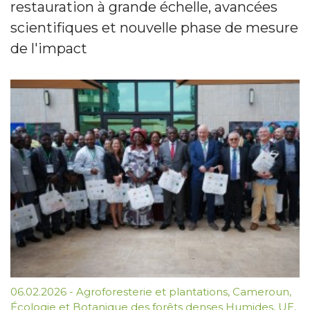
restauration à grande échelle, avancées
scientifiques et nouvelle phase de mesure
de l'impact
06.02.2026
-
Agroforesterie et plantations
,
Cameroun
,
Écologie et Botanique des forêts denses Humides
,
UE
,