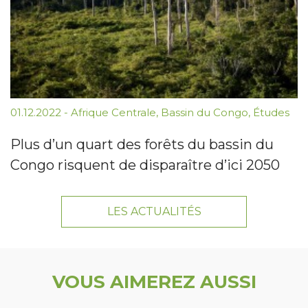
01.12.2022
-
Afrique Centrale
,
Bassin du Congo
,
Études
Plus d’un quart des forêts du bassin du
Congo risquent de disparaître d’ici 2050
LES ACTUALITÉS
VOUS AIMEREZ AUSSI