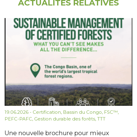
ACTUALITÉS RELATIVES
19.06.2026
-
Certification
,
Bassin du Congo
,
FSC™
,
PEFC-PAFC
,
Gestion durable des forêts
,
TTT
Une nouvelle brochure pour mieux