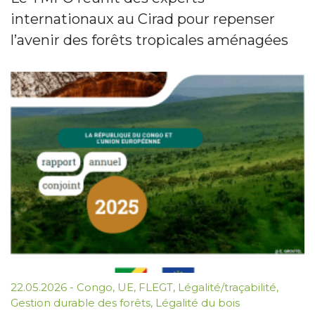
internationaux au Cirad pour repenser
l’avenir des forêts tropicales aménagées
22.05.2026
-
Congo
,
UE
,
FLEGT
,
Légalité/traçabilité
,
Gestion durable des forêts
,
Légalité du bois