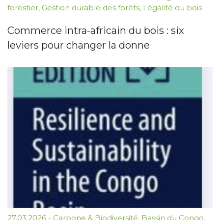
forestier
,
Gestion durable des forêts
,
Légalité du bois
Commerce intra-africain du bois : six
leviers pour changer la donne
27.03.2026
-
Carbone & Biodiversité
,
Bassin du Congo
,