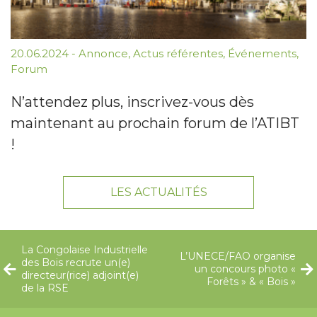
20.06.2024
-
Annonce
,
Actus référentes
,
Événements
,
Forum
N’attendez plus, inscrivez-vous dès
maintenant au prochain forum de l’ATIBT
!
LES ACTUALITÉS
La Congolaise Industrielle
L’UNECE/FAO organise
des Bois recrute un(e)
un concours photo «
directeur(rice) adjoint(e)
Forêts » & « Bois »
de la RSE