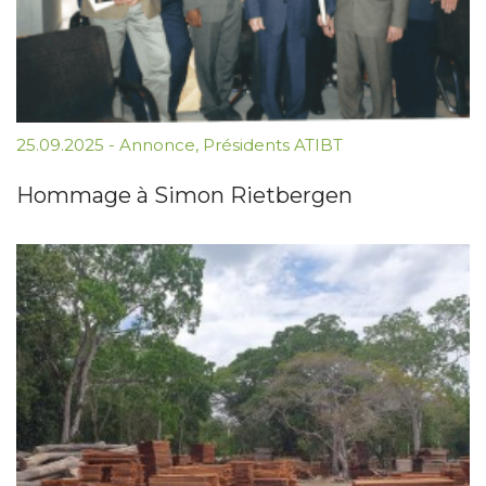
25.09.2025
-
Annonce
,
Présidents ATIBT
Hommage à Simon Rietbergen