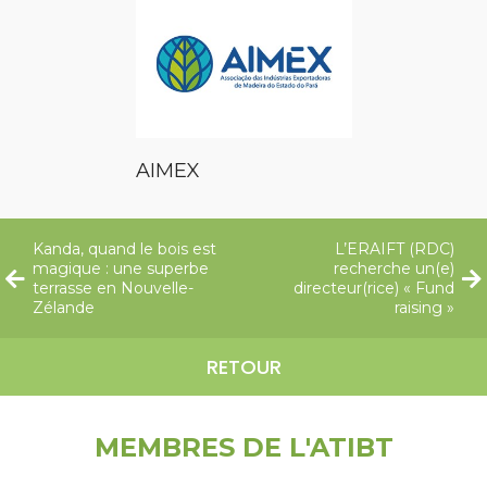
AIMEX
Kanda, quand le bois est
L’ERAIFT (RDC)
magique : une superbe
recherche un(e)
terrasse en Nouvelle-
directeur(rice) « Fund
Zélande
raising »
RETOUR
MEMBRES DE L'ATIBT