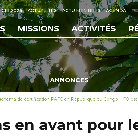
CIB 2026
ACTUALITÉS
ACTU MEMBRES
AGENDA
RE
S
MISSIONS
ACTIVITÉS
R
ANNONCES
 schéma de certification PAFC en République du Congo : IFO est
s en avant pour 