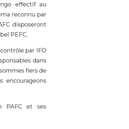
ngo effectif au
éma reconnu par
PAFC disposeront
abel PEFC.
 contrôle par IFO
esponsables dans
 sommes fiers de
us encourageons
ion PAFC et ses