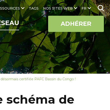
SSOURCES
TAGS
NOS SITES WEB
FR
ÉSEAU
ADHÉRER
 désormais certifiée PAFC Bassin du Congo !
le schéma de