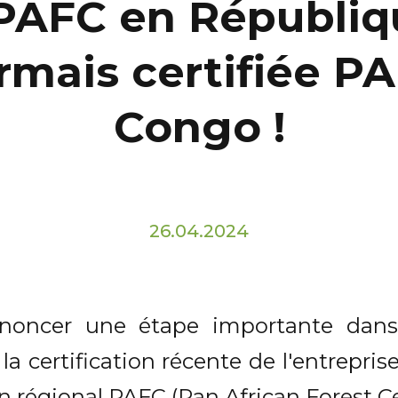
n PAFC en Républiq
rmais certifiée P
Congo !
26.04.2024
oncer une étape importante dans 
: la certification récente de l'entrep
on régional PAFC (Pan African Forest C