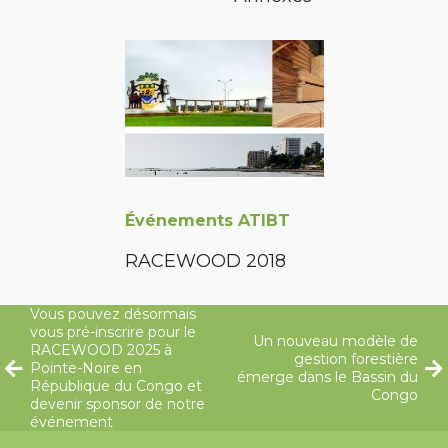
Événements ATIBT
RACEWOOD 2018
Vous pouvez désormais
vous pré-inscrire pour le
Un nouveau modèle de
RACEWOOD 2025 à
gestion forestière
Pointe-Noire en
émerge dans le Bassin du
République du Congo et
Congo
devenir sponsor de notre
événement