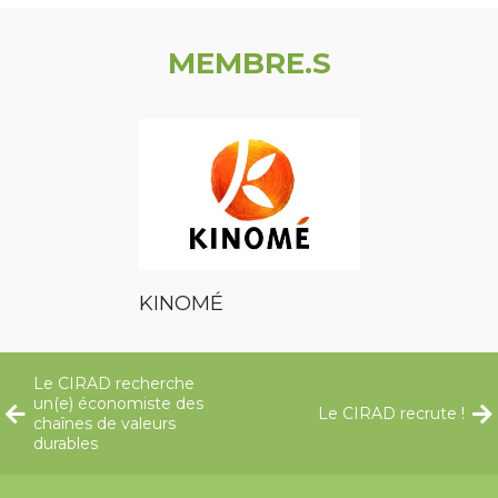
MEMBRE.S
KINOMÉ
Le CIRAD recherche
un(e) économiste des
Le CIRAD recrute !
chaînes de valeurs
durables