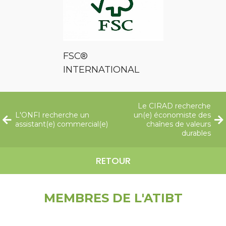
FSC®
INTERNATIONAL
Le CIRAD recherche
L'ONFI recherche un
un(e) économiste des
assistant(e) commercial(e)
chaînes de valeurs
durables
RETOUR
MEMBRES DE L'ATIBT