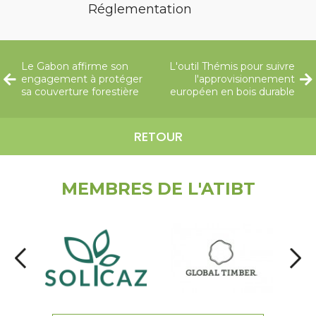
Réglementation
Le Gabon affirme son
L'outil Thémis pour suivre
engagement à protéger
l'approvisionnement
sa couverture forestière
européen en bois durable
RETOUR
MEMBRES DE L'ATIBT