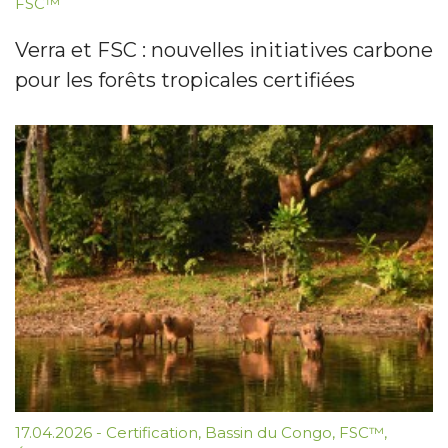
FSC™
Verra et FSC : nouvelles initiatives carbone
pour les forêts tropicales certifiées
17.04.2026
-
Certification
,
Bassin du Congo
,
FSC™
,