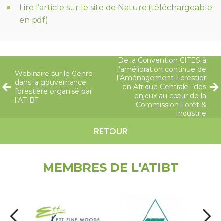
Lire l’article sur le site de Nature (téléchargeable
en pdf)
De la Convention CITES à
l’amélioration continue de
Webinaire sur le Genre
l’Aménagement Forestier
dans la gouvernance
en Afrique Centrale : des
forestière organisé par
enjeux au cœur de la
l’ATIBT
Commission Forêt &
Industrie
RETOUR
MEMBRES DE L'ATIBT