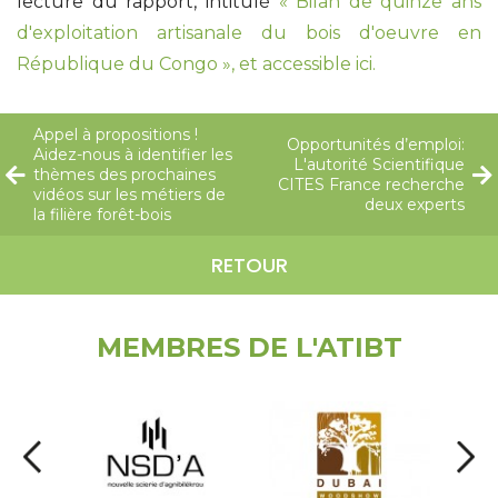
lecture du rapport, intitulé
« Bilan de quinze ans
d'exploitation artisanale du bois d'oeuvre en
République du Congo », et accessible ici.
Appel à propositions !
Opportunités d’emploi:
Aidez-nous à identifier les
L'autorité Scientifique
thèmes des prochaines
CITES France recherche
vidéos sur les métiers de
deux experts
la filière forêt-bois
RETOUR
MEMBRES DE L'ATIBT