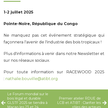
1
-2 juillet 2025
Pointe-Noire, République du Congo
Ne manquez pas cet événement stratégique qui
façonnera l'avenir de l'industrie des bois tropicaux !
Plus d'informations à venir dans notre Newsletter et
sur nos réseaux sociaux.
Pour toute information sur RACEWOOD 2025
:
nathalie.bouville@atibt.org
Le Forum mondial sur le
bois légal et durable
Premier atelier RDUE de
GLSTF 2025 se tiendra à
LCB et ATIBT : Clarifier les
Macao les 23 et 24
rôles des acteurs