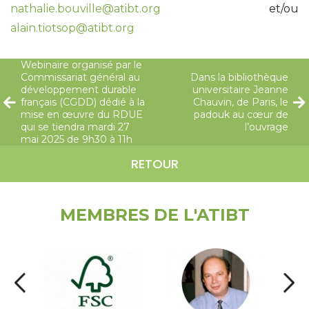
nathalie.bouville@atibt.org
et/ou
alain.tiotsop@atibt.org
Webinaire organisé par le
Commissariat général au
Dans la bibliothèque
développement durable
universitaire Jeanne
français (CGDD) dédié à la
Chauvin, de Paris, le
mise en œuvre du RDUE
padouk au cœur de
qui se tiendra mardi 27
l’ouvrage
mai 2025 de 9h30 à 11h
RETOUR
MEMBRES DE L'ATIBT