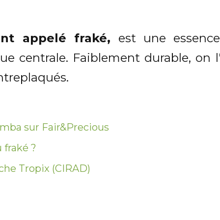
nt appelé fraké,
est une essence 
que centrale. Faiblement durable, on l
ntreplaqués.
limba sur Fair&Precious
 fraké ?
iche Tropix (CIRAD)