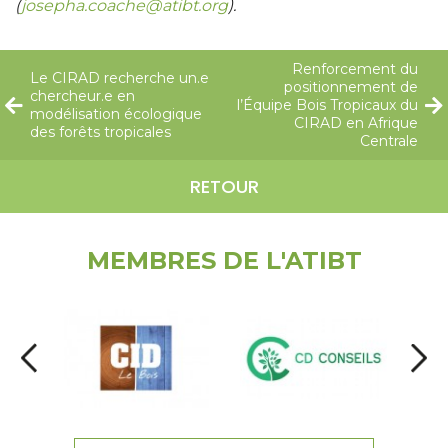
(
josepha.coache@atibt.org
).
Renforcement du
Le CIRAD recherche un.e
positionnement de
chercheur.e en
l’Équipe Bois Tropicaux du
modélisation écologique
CIRAD en Afrique
des forêts tropicales
Centrale
RETOUR
MEMBRES DE L'ATIBT