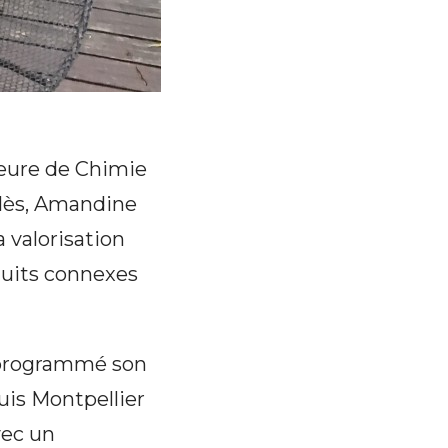
ieure de Chimie
Alès, Amandine
 valorisation
duits connexes
a programmé son
uis Montpellier
vec un