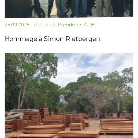
25.09.2025
-
Annonce
,
Présidents ATIBT
Hommage à Simon Rietbergen