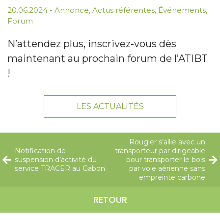
20.06.2024
-
Annonce
,
Actus référentes
,
Événements
,
Forum
N’attendez plus, inscrivez-vous dès
maintenant au prochain forum de l’ATIBT
!
LES ACTUALITÉS
Rougier s’allie avec un
Notification de
transporteur par dirigeable
suspension d’activité du
pour transporter le bois
service TRACER au Gabon
par voie aérienne sans
empreinte carbone
RETOUR