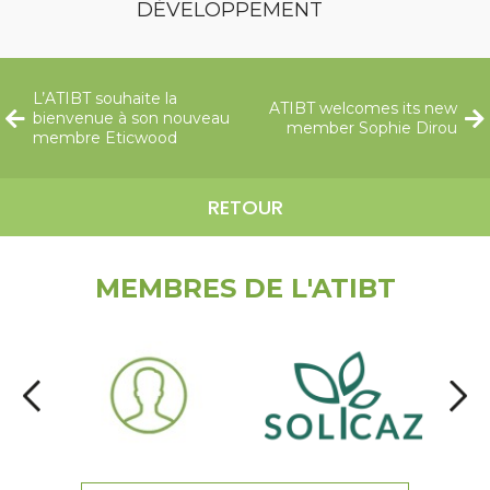
DÉVELOPPEMENT
L’ATIBT souhaite la
ATIBT welcomes its new
bienvenue à son nouveau
member Sophie Dirou
membre Eticwood
RETOUR
MEMBRES DE L'ATIBT