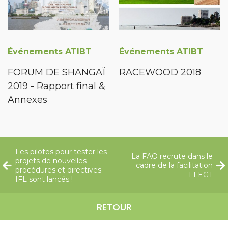
Événements ATIBT
Événements ATIBT
FORUM DE SHANGAÏ
RACEWOOD 2018
2019 - Rapport final &
Annexes
Les pilotes pour tester les
La FAO recrute dans le
projets de nouvelles
cadre de la facilitation
procédures et directives
FLEGT
IFL sont lancés !
RETOUR