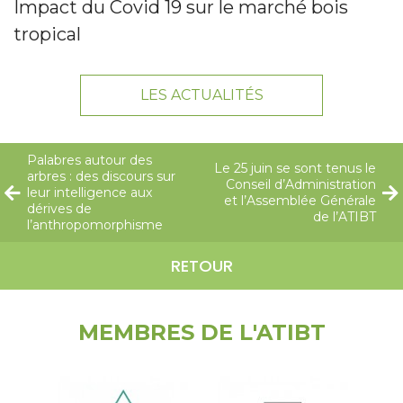
Impact du Covid 19 sur le marché bois
tropical
LES ACTUALITÉS
Palabres autour des
Le 25 juin se sont tenus le
arbres : des discours sur
Conseil d’Administration
leur intelligence aux
et l’Assemblée Générale
dérives de
de l’ATIBT
l’anthropomorphisme
RETOUR
MEMBRES DE L'ATIBT