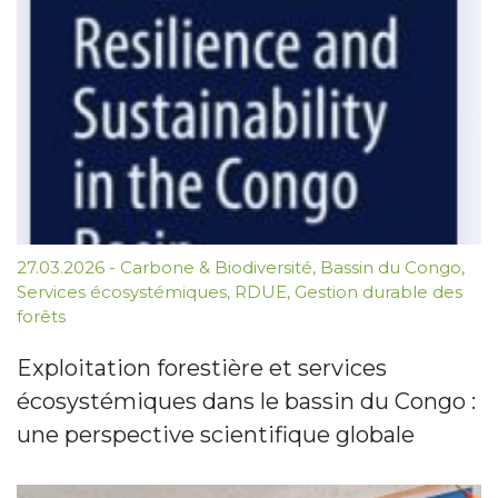
27.03.2026
-
Carbone & Biodiversité
,
Bassin du Congo
,
Services écosystémiques
,
RDUE
,
Gestion durable des
forêts
Exploitation forestière et services
écosystémiques dans le bassin du Congo :
une perspective scientifique globale