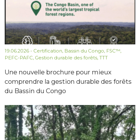
19.06.2026
-
Certification
,
Bassin du Congo
,
FSC™
,
PEFC-PAFC
,
Gestion durable des forêts
,
TTT
Une nouvelle brochure pour mieux
comprendre la gestion durable des forêts
du Bassin du Congo