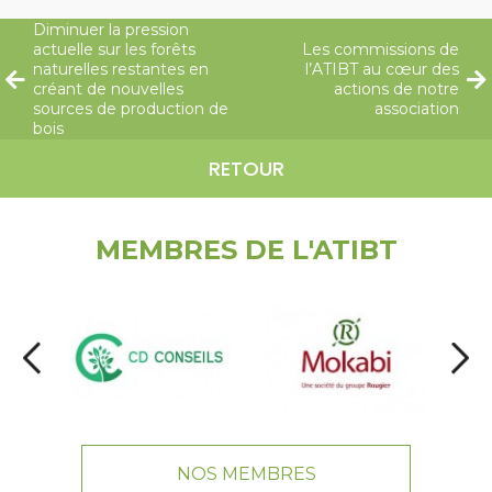
Diminuer la pression
actuelle sur les forêts
Les commissions de
naturelles restantes en
l’ATIBT au cœur des
créant de nouvelles
actions de notre
sources de production de
association
bois
RETOUR
MEMBRES DE L'ATIBT
NOS MEMBRES