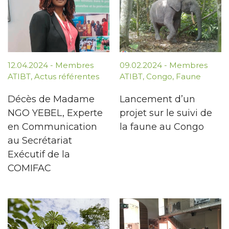
12.04.2024
-
Membres
09.02.2024
-
Membres
ATIBT
,
Actus référentes
ATIBT
,
Congo
,
Faune
Décès de Madame
Lancement d’un
NGO YEBEL, Experte
projet sur le suivi de
en Communication
la faune au Congo
au Secrétariat
Exécutif de la
COMIFAC