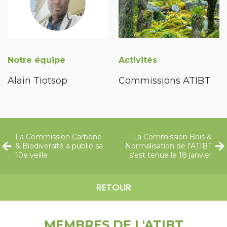
Notre équipe
Activités
Alain Tiotsop
Commissions ATIBT
La Commission Carbone
La Commission Bois &
& Biodiversité a publié sa
Normalisation de l’ATIBT
10e veille
s’est tenue le 18 janvier
RETOUR
MEMBRES DE L'ATIBT