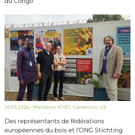
du Congo
20.03.2026
-
Membres ATIBT
,
Cameroun
,
UE
Des représentants de fédérations
européennes du bois et l’ONG Stichting