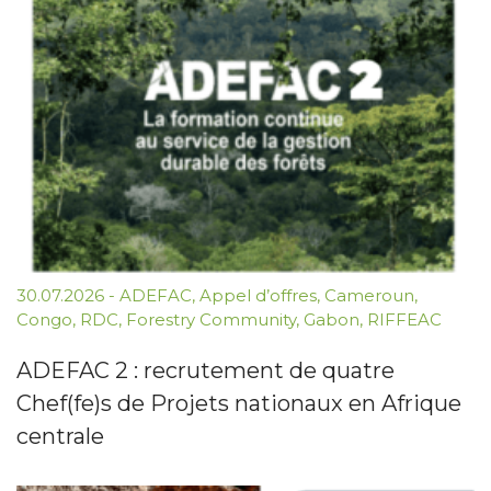
30.07.2026
-
ADEFAC
,
Appel d’offres
,
Cameroun
,
Congo
,
RDC
,
Forestry Community
,
Gabon
,
RIFFEAC
ADEFAC 2 : recrutement de quatre
Chef(fe)s de Projets nationaux en Afrique
centrale