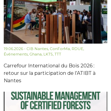
19.06.2026
-
CIB Nantes
,
ConForMa
,
RDUE
,
Événements
,
Ghana
,
LKTS
,
TTT
Carrefour International du Bois 2026 :
retour sur la participation de l’ATIBT à
Nantes