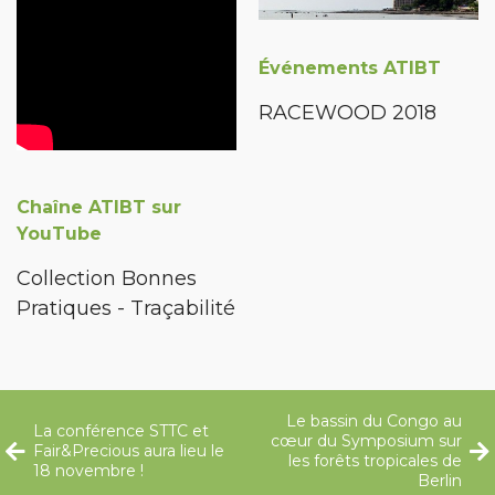
Événements ATIBT
RACEWOOD 2018
Chaîne ATIBT sur
YouTube
Collection Bonnes
Pratiques - Traçabilité
Le bassin du Congo au
La conférence STTC et
cœur du Symposium sur
Fair&Precious aura lieu le
les forêts tropicales de
18 novembre !
Berlin