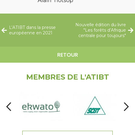
Alain Tiotsop
Nouvelle édition du livre
L’ATIBT dans la presse
"Les forêts d’Afrique
européenne en 2021
centrale pour toujours"
RETOUR
MEMBRES DE L'ATIBT