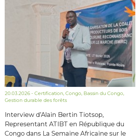
20.03.2026
-
Certification
,
Congo
,
Bassin du Congo
,
Gestion durable des forêts
Interview d’Alain Bertin Tiotsop,
Representant ATIBT en République du
Congo dans La Semaine Africaine sur le