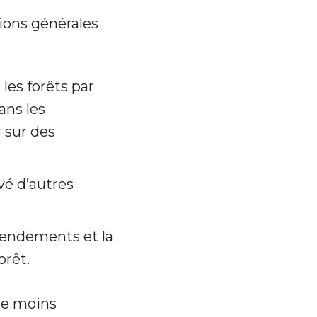
ions générales
les forêts par
ans les
r sur des
vé d’autres
 rendements et la
orêt.
 de moins