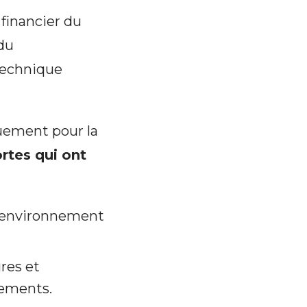
financier du
du
Technique
uement pour la
rtes qui ont
’environnement
res et
cements.