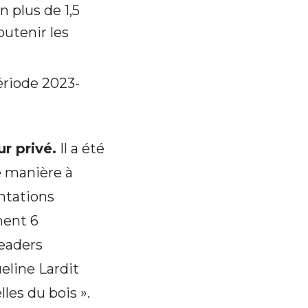
 plus de 1,5
outenir les
période 2023-
ur privé.
Il a été
e manière à
antations
ment 6
leaders
ueline Lardit
les du bois ».