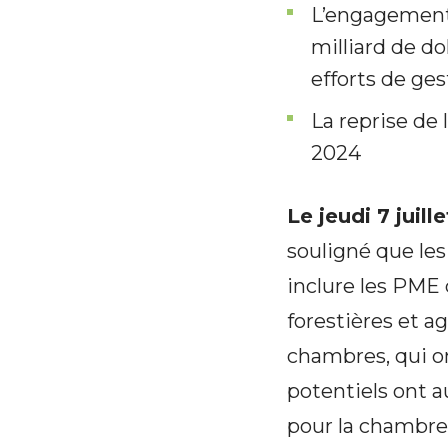
L’engagement d
milliard de do
efforts de ge
La reprise de 
2024
Le jeudi 7 juil
souligné que les
inclure les PME d
forestières et a
chambres, qui on
potentiels ont au
pour la chambre 