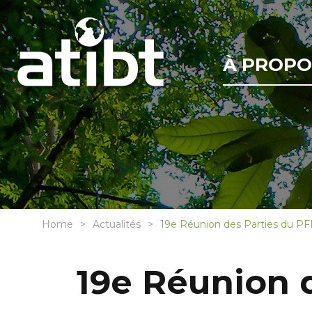
À PROPO
Home
Actualités
19e Réunion des Parties du PFB
19e Réunion d