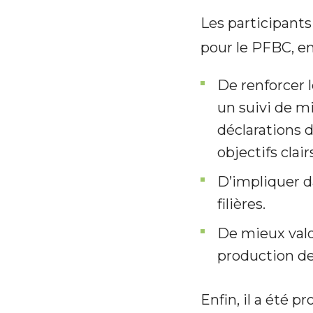
Les participant
pour le PFBC, e
De renforcer 
un suivi de 
déclarations d
objectifs clai
D’impliquer d
filières.
De mieux valo
production de 
Enfin, il a été 