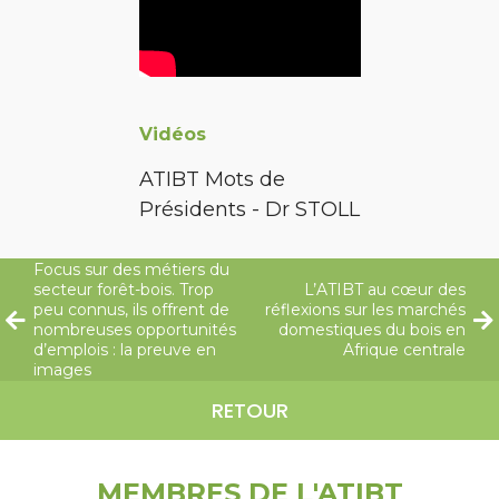
Vidéos
ATIBT Mots de
Présidents - Dr STOLL
Focus sur des métiers du
secteur forêt-bois. Trop
L’ATIBT au cœur des
peu connus, ils offrent de
réflexions sur les marchés
nombreuses opportunités
domestiques du bois en
d’emplois : la preuve en
Afrique centrale
images
RETOUR
MEMBRES DE L'ATIBT