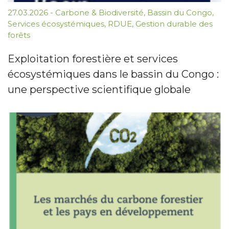
27.03.2026
-
Carbone & Biodiversité
,
Bassin du Congo
,
Services écosystémiques
,
RDUE
,
Gestion durable des
forêts
Exploitation forestière et services
écosystémiques dans le bassin du Congo :
une perspective scientifique globale