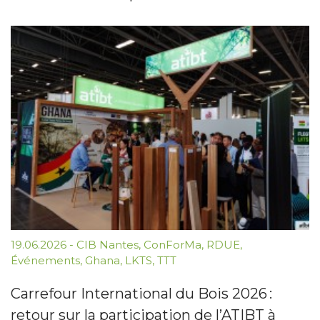
19.06.2026
-
CIB Nantes
,
ConForMa
,
RDUE
,
Événements
,
Ghana
,
LKTS
,
TTT
Carrefour International du Bois 2026 :
retour sur la participation de l’ATIBT à