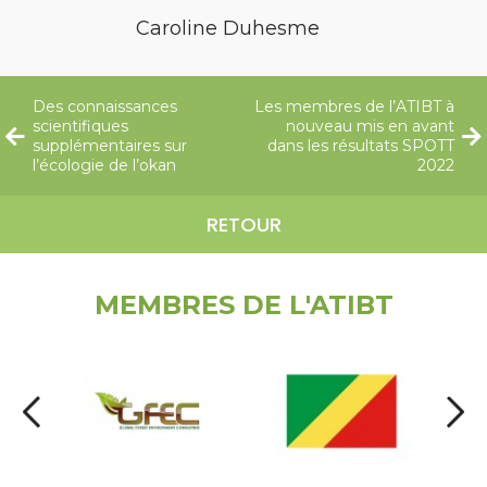
Caroline Duhesme
Des connaissances
Les membres de l’ATIBT à
scientifiques
nouveau mis en avant
supplémentaires sur
dans les résultats SPOTT
l’écologie de l’okan
2022
RETOUR
MEMBRES DE L'ATIBT