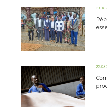
19.06
Répu
ess
22.05
Comm
prod