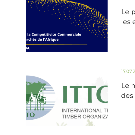
Le 
les 
17.07
Le m
des