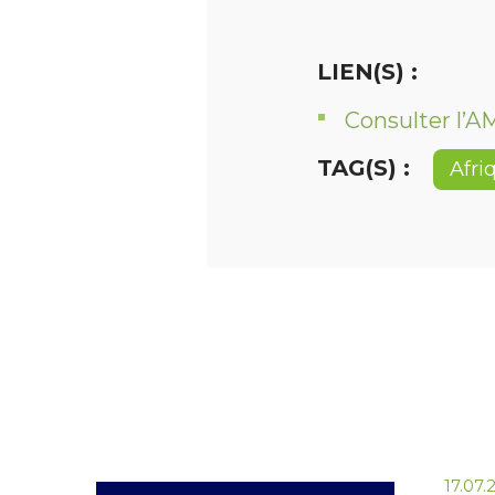
LIEN(S) :
Consulter l’AM
TAG(S) :
Afri
17.07