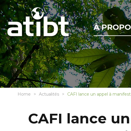
À PROPO
Home
Actualités
CAFI lance un appel à manifest
CAFI lance un