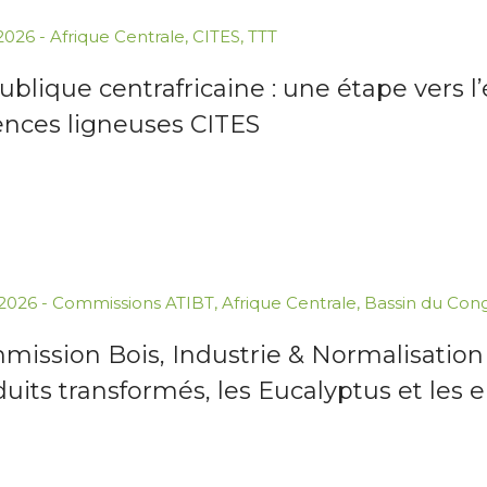
.2026
-
Afrique Centrale
,
CITES
,
TTT
blique centrafricaine : une étape vers l
ences ligneuses CITES
.2026
-
Commissions ATIBT
,
Afrique Centrale
,
Bassin du Con
ission Bois, Industrie & Normalisation d
uits transformés, les Eucalyptus et les 