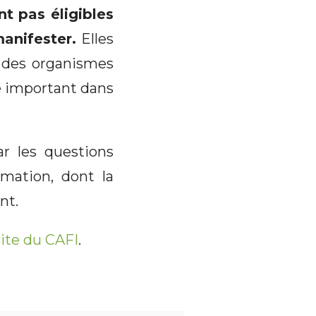
nt pas éligibles
anifester.
Elles
r des organismes
e important dans
r les questions
rmation, dont la
nt.
 site du CAFI
.