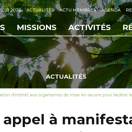
CIB 2026
ACTUALITÉS
ACTU MEMBRES
AGENDA
RE
S
MISSIONS
ACTIVITÉS
R
ACTUALITÉS
ation d’intérêt aux organismes de mise en œuvre pour faciliter l
 appel à manifesta