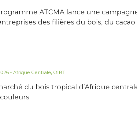
programme ATCMA lance une campagne r
entreprises des filières du bois, du caca
.2026
-
Afrique Centrale
,
OIBT
arché du bois tropical d’Afrique centra
 couleurs