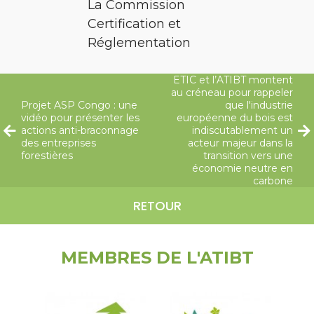
La Commission
Certification et
Réglementation
ETIC et l’ATIBT montent
au créneau pour rappeler
Projet ASP Congo : une
que l'industrie
vidéo pour présenter les
européenne du bois est
actions anti-braconnage
indiscutablement un
des entreprises
acteur majeur dans la
forestières
transition vers une
économie neutre en
carbone
RETOUR
MEMBRES DE L'ATIBT