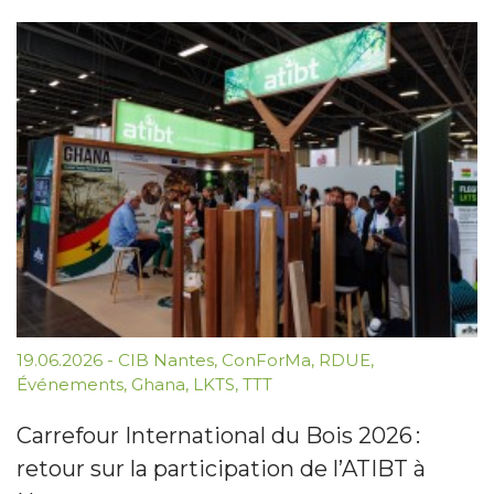
19.06.2026
-
CIB Nantes
,
ConForMa
,
RDUE
,
Événements
,
Ghana
,
LKTS
,
TTT
Carrefour International du Bois 2026 :
retour sur la participation de l’ATIBT à