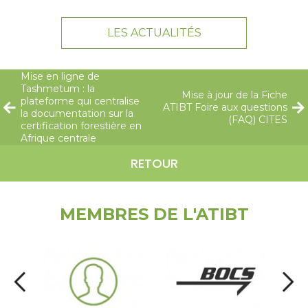
LES ACTUALITÉS
Mise en ligne de
Tashmetum : la
Mise à jour de la Fiche
plateforme qui centralise
ATIBT Foire aux questions
la documentation sur la
(FAQ) CITES
certification forestière en
Afrique centrale
RETOUR
MEMBRES DE L'ATIBT