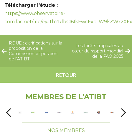
Télécharger l’étude :
https://www.observatoire-
comifac.net/file/eyJtb2RlbCI6IkFwcFxcTW9kZWx
RDUE : clarifications sur la
Les forêts tropicales au
proposition de la
cœur du rapport mondial
Commission et position
de la FAO 2025
de l’ATIBT
RETOUR
MEMBRES DE L'ATIBT
NOS MEMBRES