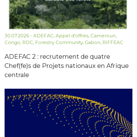
30.07.2026
-
ADEFAC
,
Appel d’offres
,
Cameroun
,
Congo
,
RDC
,
Forestry Community
,
Gabon
,
RIFFEAC
ADEFAC 2 : recrutement de quatre
Chef(fe)s de Projets nationaux en Afrique
centrale