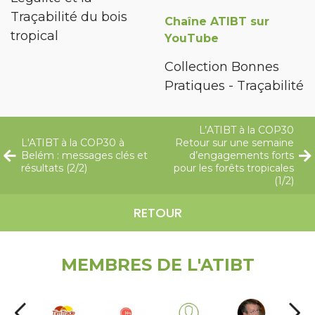
Traçabilité du bois
Chaîne ATIBT sur
tropical
YouTube
Collection Bonnes
Pratiques - Traçabilité
L’ATIBT à la COP30
L'ATIBT à la COP30 à
Retour sur une semaine
Belém : messages clés et
d’engagements forts
résultats (2/2)
pour les forêts tropicales
(1/2)
RETOUR
MEMBRES DE L'ATIBT