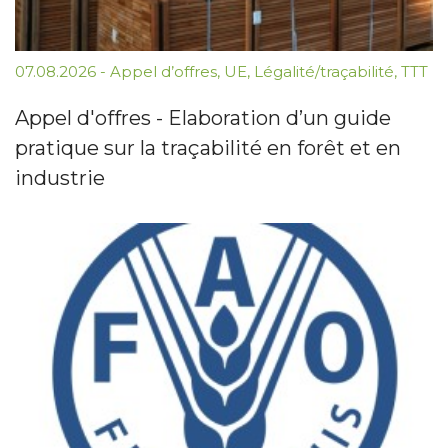
07.08.2026
-
Appel d’offres
,
UE
,
Légalité/traçabilité
,
TTT
Appel d'offres - Elaboration d’un guide
pratique sur la traçabilité en forêt et en
industrie