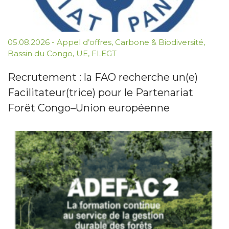
05.08.2026
-
Appel d’offres
,
Carbone & Biodiversité
,
Bassin du Congo
,
UE
,
FLEGT
Recrutement : la FAO recherche un(e)
Facilitateur(trice) pour le Partenariat
Forêt Congo–Union européenne