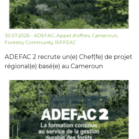
30.07.2026
-
ADEFAC
,
Appel d’offres
,
Cameroun
,
Forestry Community
,
RIFFEAC
ADEFAC 2 recrute un(e) Chef(fe) de projet
régional(e) basé(e) au Cameroun