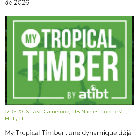
de 2026
12.06.2026
-
ASP Cameroon
,
CIB Nantes
,
ConForMa
,
MTT
,
TTT
My Tropical Timber : une dynamique déjà