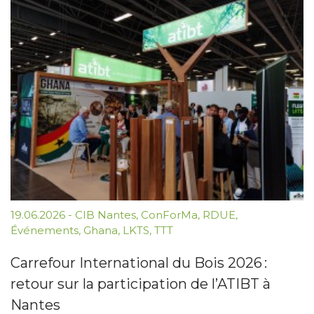
19.06.2026
-
CIB Nantes
,
ConForMa
,
RDUE
,
Événements
,
Ghana
,
LKTS
,
TTT
Carrefour International du Bois 2026 :
retour sur la participation de l’ATIBT à
Nantes