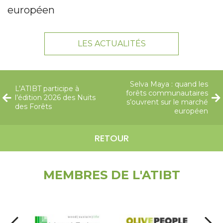
européen
LES ACTUALITÉS
Selva Maya : quand les
L’ATIBT participe à
forêts communautaires
l’édition 2026 des Nuits
s’ouvrent sur le marché
des Forêts
européen
RETOUR
MEMBRES DE L'ATIBT