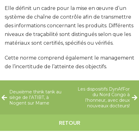
Elle définit un cadre pour la mise en œuvre d’un
système de chaîne de contrôle afin de transmettre
des informations concernant les produits. Différents
niveaux de traçabilité sont distingués selon que les
matériaux sont certifiés, spécifiés ou vérifiés.
Cette norme comprend également le management
de l’incertitude de l’atteinte des objectifs.
Les dispositifs DynAfFor
Deuxième think tank au
du Nord Congo à
siège de l’ATIBT, à
l’honneur, avec deux
Nogent sur Marne
nouveaux docteurs!
RETOUR