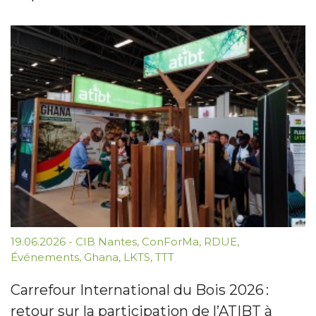
19.06.2026
-
CIB Nantes
,
ConForMa
,
RDUE
,
Événements
,
Ghana
,
LKTS
,
TTT
Carrefour International du Bois 2026 :
retour sur la participation de l’ATIBT à