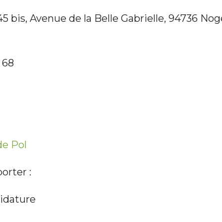
 45 bis, Avenue de la Belle Gabrielle, 94736 No
2 68
de Pol
orter :
didature