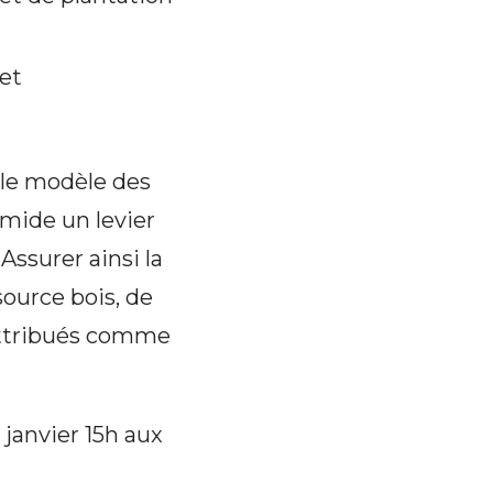
jet
r le modèle des
umide un levier
Assurer ainsi la
source bois, de
-attribués comme
 janvier 15h aux