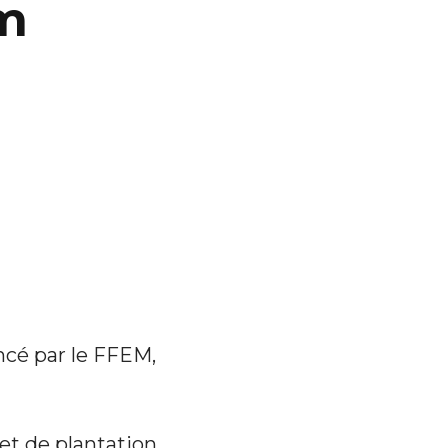
m
ncé par le FFEM,
jet de plantation