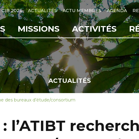
CIB 2026
ACTUALITÉS
ACTU MEMBRES
AGENDA
RE
S
MISSIONS
ACTIVITÉS
R
ACTUALITÉS
rche des bureaux d’étude/consortium
 : l’ATIBT recher