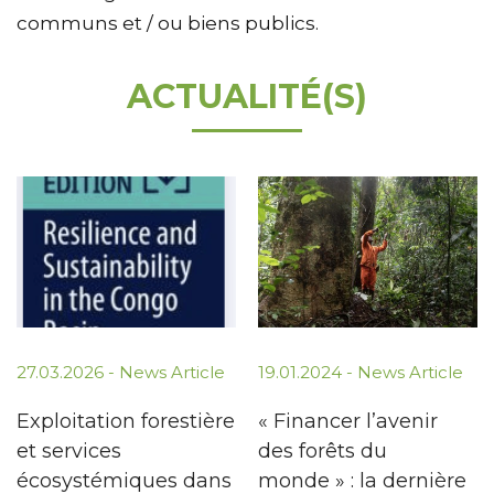
communs et / ou biens publics.
ACTUALITÉ(S)
27.03.2026 -
News Article
19.01.2024 -
News Article
Exploitation forestière
« Financer l’avenir
et services
des forêts du
écosystémiques dans
monde » : la dernière