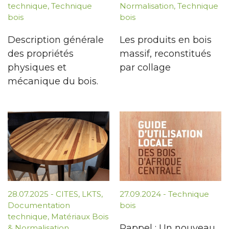
technique
,
Technique
Normalisation
,
Technique
bois
bois
Description générale
Les produits en bois
des propriétés
massif, reconstitués
physiques et
par collage
mécanique du bois.
28.07.2025
-
CITES
,
LKTS
,
27.09.2024
-
Technique
Documentation
bois
technique
,
Matériaux Bois
Rappel : Un nouveau
& Normalisation
,