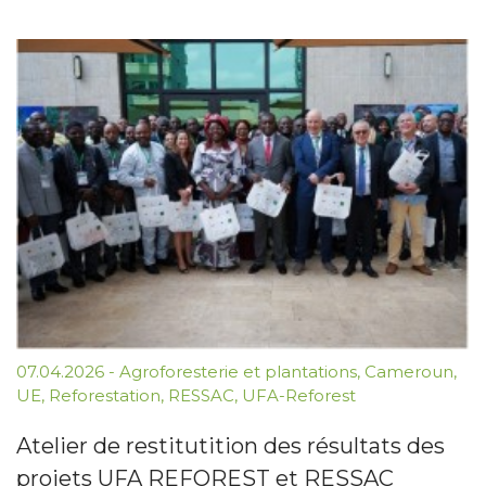
07.04.2026
-
Agroforesterie et plantations
,
Cameroun
,
UE
,
Reforestation
,
RESSAC
,
UFA-Reforest
Atelier de restitutition des résultats des
projets UFA REFOREST et RESSAC