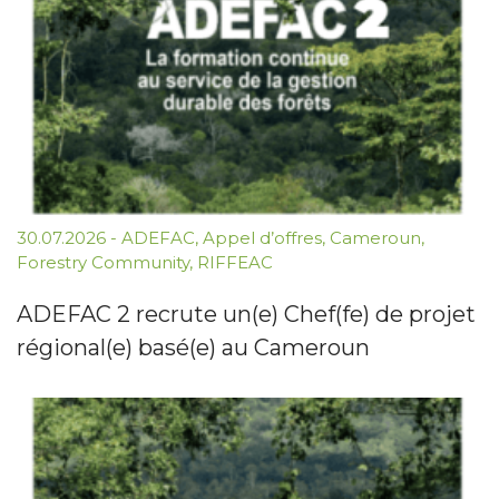
30.07.2026
-
ADEFAC
,
Appel d’offres
,
Cameroun
,
Forestry Community
,
RIFFEAC
ADEFAC 2 recrute un(e) Chef(fe) de projet
régional(e) basé(e) au Cameroun