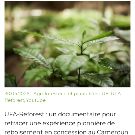
30.04.2026
-
Agroforesterie et plantations
,
UE
,
UFA-
Reforest
,
Youtube
UFA-Reforest : un documentaire pour
retracer une expérience pionnière de
reboisement en concession au Cameroun