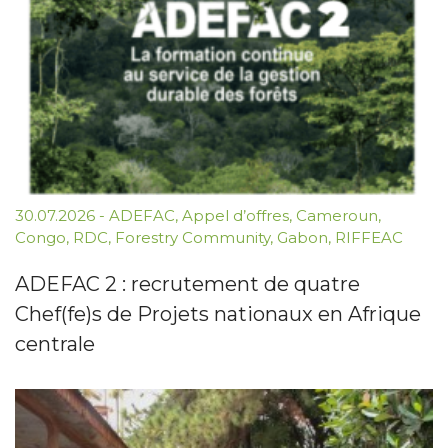
30.07.2026
-
ADEFAC
,
Appel d’offres
,
Cameroun
,
Congo
,
RDC
,
Forestry Community
,
Gabon
,
RIFFEAC
ADEFAC 2 : recrutement de quatre
Chef(fe)s de Projets nationaux en Afrique
centrale