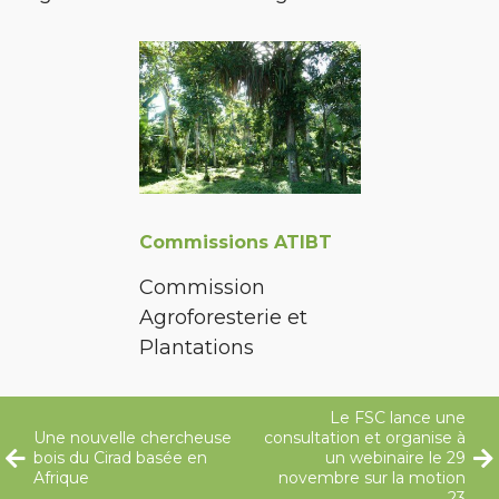
Commissions ATIBT
Commission
Agroforesterie et
Plantations
Le FSC lance une
Une nouvelle chercheuse
consultation et organise à
bois du Cirad basée en
un webinaire le 29
Afrique
novembre sur la motion
23