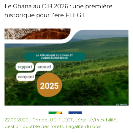
Le Ghana au CIB 2026 : une première
historique pour l'ère FLEGT
22.05.2026
-
Congo
,
UE
,
FLEGT
,
Légalité/traçabilité
,
Gestion durable des forêts
,
Légalité du bois