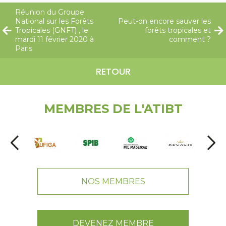
Réunion du Groupe
National sur les Forêts
Peut-on encore sauver les
Tropicales (GNFT) , le
forêts tropicales et
mardi 11 février 2020 à
comment ?
Paris
RETOUR
MEMBRES DE L'ATIBT
NOS MEMBRES
DEVENEZ MEMBRE