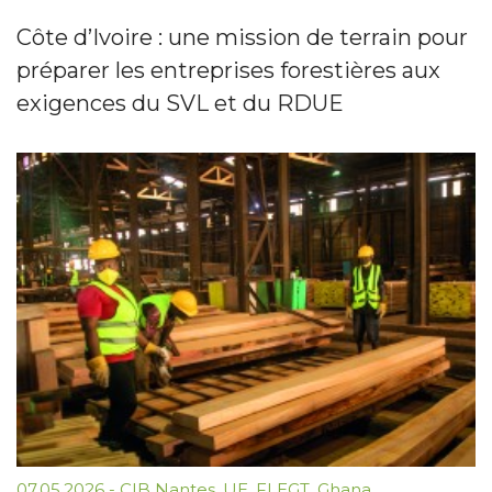
Côte d’Ivoire : une mission de terrain pour
préparer les entreprises forestières aux
exigences du SVL et du RDUE
07.05.2026
-
CIB Nantes
,
UE
,
FLEGT
,
Ghana